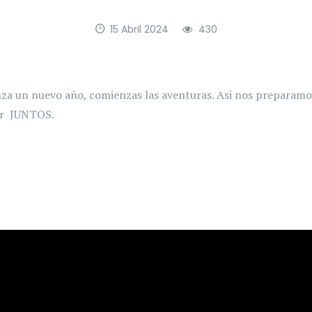
15 Abril 2024
430
a un nuevo año, comienzas las aventuras. Asi nos preparamos
r JUNTOS.