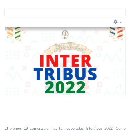
El viernes 19 comenzaron las tan esperadas Intertribus 2022. Como