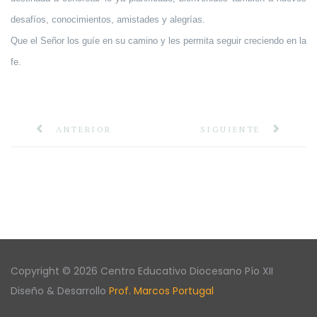
desafíos, conocimientos, amistades y alegrías.
Que el Señor los guíe en su camino y les permita seguir creciendo en la
fe.
ANTERIOR
SIGUIENTE
Copyright © 2026 Centro Educativo Diocesano Pío XII
Diseño & Desarrollo
Prof. Marcos Portugal