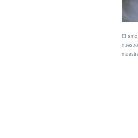
El amor
nuestr
muestra