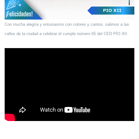
Con mucha alegría y entusiasmo con colores y cantos, salimos a las
calles de la ciudad a celebrar el cumple número 65 del CED PÍO XII.