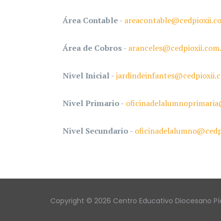
Área Contable
-
areacontable@cedpioxii.c
Área de Cobros
-
aranceles@cedpioxii.com
Nivel Inicial
-
jardindeinfantes@cedpioxii.
Nivel Primario
-
oficinadelalumnoprimaria
Nivel Secundario
-
oficinadelalumno@cedpi
Copyright © 2026 Centro Educativo Diocesano Pío