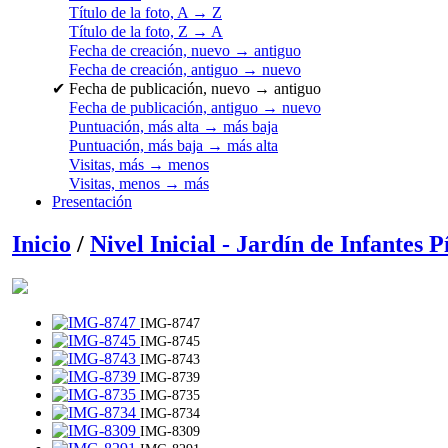
Título de la foto, A → Z
Título de la foto, Z → A
Fecha de creación, nuevo → antiguo
Fecha de creación, antiguo → nuevo
✔
Fecha de publicación, nuevo → antiguo
Fecha de publicación, antiguo → nuevo
Puntuación, más alta → más baja
Puntuación, más baja → más alta
Visitas, más → menos
Visitas, menos → más
Presentación
Inicio
/
Nivel Inicial - Jardín de Infantes P
IMG-8747
IMG-8745
IMG-8743
IMG-8739
IMG-8735
IMG-8734
IMG-8309